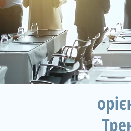
оріє
Тре