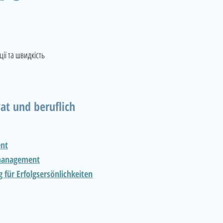
ії та швидкість
vat und beruflich
nt
managemen
t
 für Erfolgsersönlichkeiten