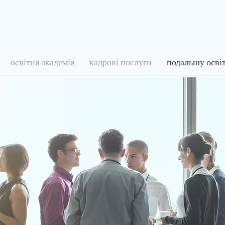
освітня академія
кадрові послуги
подальшу осві