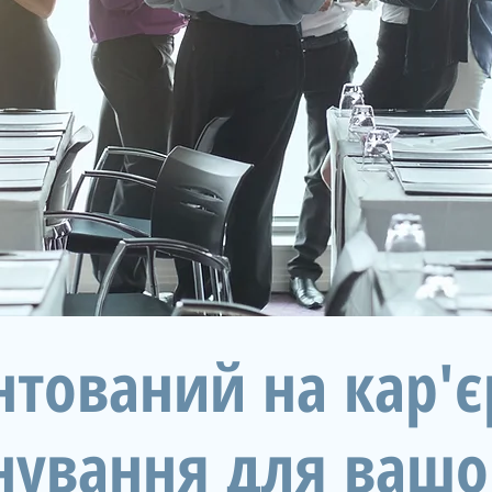
нтований на кар'є
нування для вашо