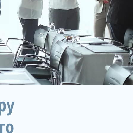
ру
го