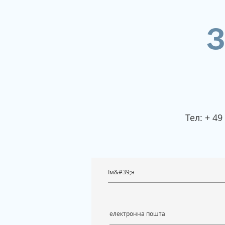
З
Тел: + 4