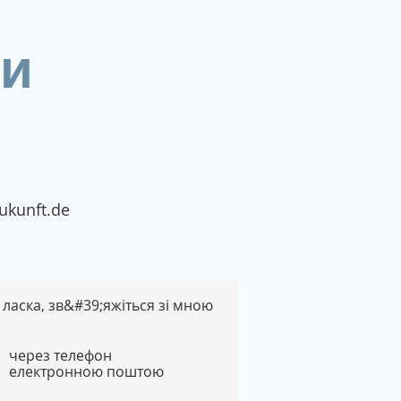
ми
ukunft.de
 ласка, зв&#39;яжіться зі мною
через телефон
електронною поштою